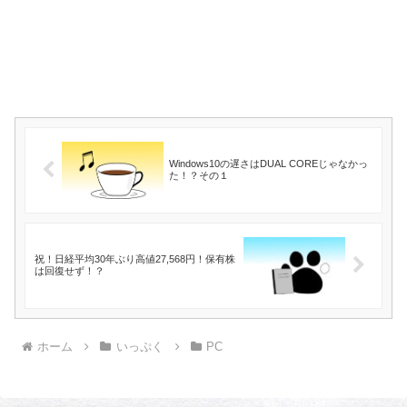
Windows10の遅さはDUAL COREじゃなかっ
た！？その１
祝！日経平均30年ぶり高値27,568円！保有株
は回復せず！？
ホーム
いっぷく
PC