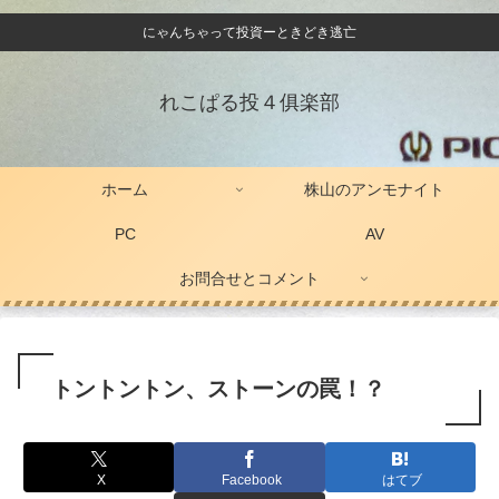
にゃんちゃって投資ーときどき逃亡
れこぱる投４俱楽部
ホーム
株山のアンモナイト
PC
AV
お問合せとコメント
トントントン、ストーンの罠！？
X
Facebook
はてブ