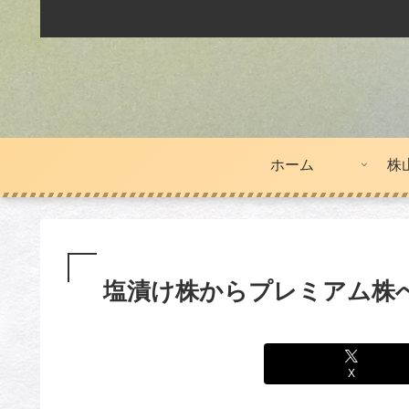
ホーム
株
塩漬け株からプレミアム株
X