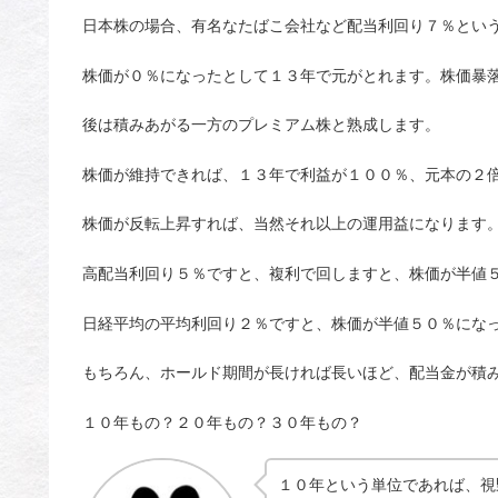
日本株の場合、有名なたばこ会社など配当利回り７％とい
株価が０％になったとして１３年で元がとれます。株価暴
後は積みあがる一方のプレミアム株と熟成します。
株価が維持できれば、１３年で利益が１００％、元本の２
株価が反転上昇すれば、当然それ以上の運用益になります
高配当利回り５％ですと、複利で回しますと、株価が半値
日経平均の平均利回り２％ですと、株価が半値５０％にな
もちろん、ホールド期間が長ければ長いほど、配当金が積
１０年もの？２０年もの？３０年もの？
１０年という単位であれば、視