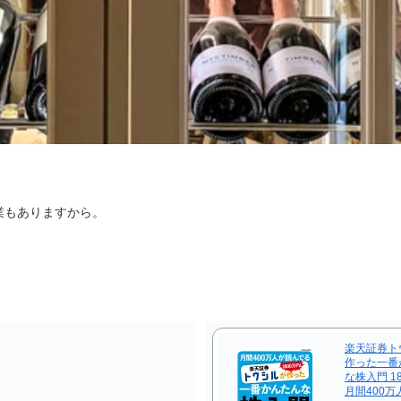
業もありますから。
楽天証券ト
作った一番
な株入門 18
月間400万