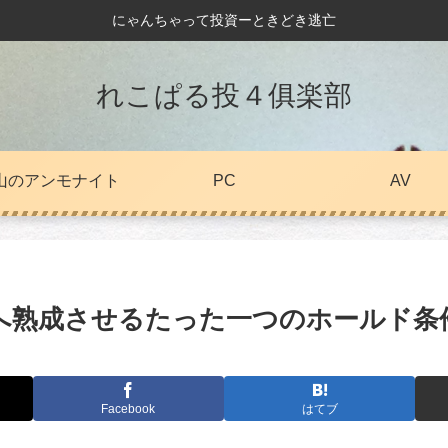
にゃんちゃって投資ーときどき逃亡
れこぱる投４俱楽部
山のアンモナイト
PC
AV
へ熟成させるたった一つのホールド条
Facebook
はてブ