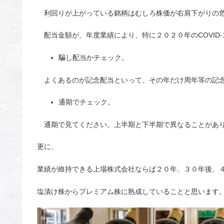
利回りが上がっている銘柄はむしろ株価が右肩下がりの危
配当金額が、年度業績により、特に２０２０年のCOVID
騙し配当かチェック。
よくあるのが記念配当といって、その年だけ周年等の記念
通期でチェック。
通期で見てください。上半期と下半期で異なることがあ
更に、
業績が維持できる上場株式会社ならば２０年、３０年後、
塩漬け株からプレミアム株に熟成していることと思います