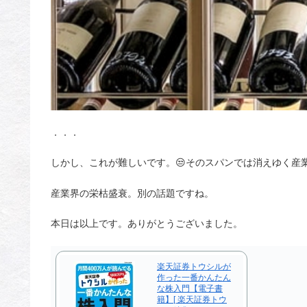
．．．
しかし、これが難しいです。😒そのスパンでは消えゆく産
産業界の栄枯盛衰。別の話題ですね。
本日は以上です。ありがとうございました。
楽天証券トウシルが
作った一番かんたん
な株入門【電子書
籍】[ 楽天証券トウ