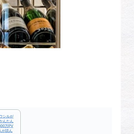
ウシルが
かんたん
00万PV
人が読ん