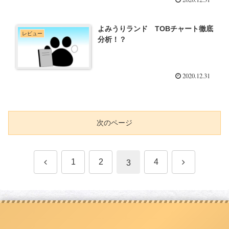
よみうりランド TOBチャート徹底
レビュー
分析！？
2020.12.31
次のページ
前
次
1
2
4
3
へ
へ