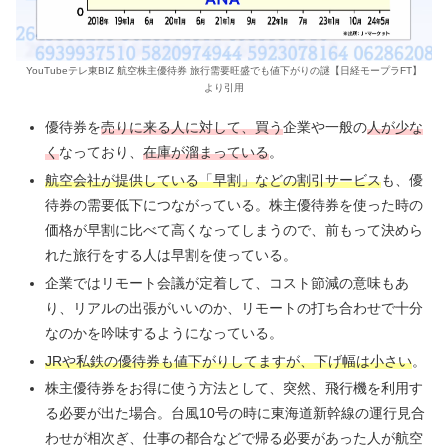
YouTubeテレ東BIZ 航空株主優待券 旅行需要旺盛でも値下がりの謎【日経モープラFT】
より引用
優待券を
売りに来る人に対して、買う
企業や一般の
人が少な
く
なっており、
在庫が溜まっている
。
航空会社が提供している「早割」などの割引サービス
も、優
待券の需要低下につながっている。株主優待券を使った時の
価格が早割に比べて高くなってしまうので、前もって決めら
れた旅行をする人は早割を使っている。
企業ではリモート会議が定着して、コスト節減の意味もあ
り、リアルの出張がいいのか、リモートの打ち合わせで十分
なのかを吟味するようになっている。
JRや私鉄の優待券も値下がりしてますが、下げ幅は小さい
。
株主優待券をお得に使う方法として、突然、飛行機を利用す
る必要が出た場合。台風10号の時に東海道新幹線の運行見合
わせが相次ぎ、仕事の都合などで帰る必要があった人が航空