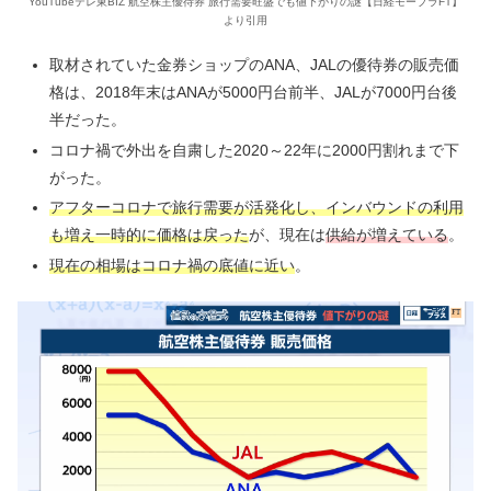
YouTubeテレ東BIZ 航空株主優待券 旅行需要旺盛でも値下がりの謎【日経モープラFT】
より引用
取材されていた金券ショップのANA、JALの優待券の販売価
格は、2018年末はANAが5000円台前半、JALが7000円台後
半だった。
コロナ禍で外出を自粛した2020～22年に2000円割れまで下
がった。
アフターコロナで旅行需要が活発化し、インバウンドの利用
も増え一時的に価格は戻った
が、現在は
供給が増えている
。
現在の相場はコロナ禍の底値に近い
。