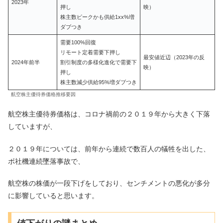
2023年
押し
映）
株主数ピークかも供給1xx%増
ダブつき
需要100%回復
リモート定着需要下押し
最安値近辺（2023年の反
2024年前半
割引制度の多様化進化で需要下
映）
押し
株主数減少供給95%増ダブつき
航空株主優待券価格推移要因
航空株主優待券価格は、コロナ禍前の２０１９年から大きく下落
していますが、
２０１９年については、前年から連続で数百人の犠牲を出した、
ボ社機連続墜落事故で、
航空株の株価が一段下げをしており、センチメントの悪化が多分
に影響していると思います。