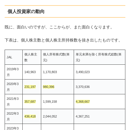
個人投資家の動向
既に、面白いのですが、ここからが、また面白くなります。
下表は、個人株主数と個人株主所持株数を抜き出したものです。
個人株主
個人所有株式数(単
単元未満を除く所有株式総数(単
JAL
数
元)
元)
2019年3
140,963
1,170,803
3,490,023
月
2020年3
231,197
980,396
3,370,636
月
2021年3
357,687
1,599,158
4,368,667
月
2022年3
436,418
2,044,052
4,367,251
月
2023年3