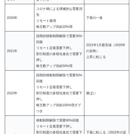
コロナ禍による壊滅的な需要消
失
2020年
下落の一途
リモート激増
株主数アップ供給20%増
段階的移動制限解除で需要30%
回復
2021年1月最安値（2020年
リモート定着需要下押し
2021年
の反映）
割引制度の多様化進化で需要下
上昇に転じる
押し
株主数アップ供給50%増
段階的移動制限解除で需要50%
回復
リモート定着需要下押し
2022年
割引制度の多様化進化で需要下
横ばい
押し
株主数アップ供給100%増ダブ
つき
移動制限解除で需要80%回復
リモート定着需要下押し
割引制度の多様化進化で需要下
下落に転じる（2022年の反