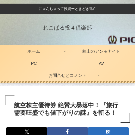
にゃんちゃって投資ーときどき逃亡
れこぱる投４俱楽部
ホーム
株山のアンモナイト
PC
AV
お問合せとコメント
航空株主優待券 絶賛大暴落中！『旅行
需要旺盛でも値下がりの謎』を斬る！