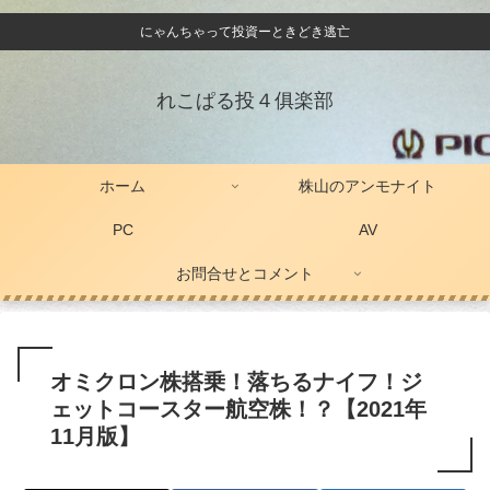
にゃんちゃって投資ーときどき逃亡
れこぱる投４俱楽部
ホーム
株山のアンモナイト
PC
AV
お問合せとコメント
オミクロン株搭乗！落ちるナイフ！ジ
ェットコースター航空株！？【2021年
11月版】