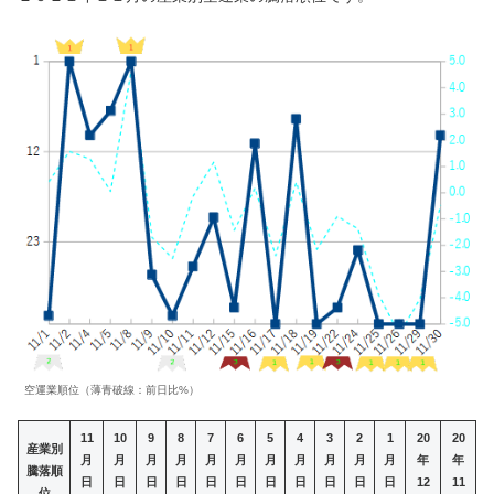
空運業順位（薄青破線：前日比%）
11
10
9
8
7
6
5
4
3
2
1
20
20
産業別
月
月
月
月
月
月
月
月
月
月
月
年
年
騰落順
日
日
日
日
日
日
日
日
日
日
日
12
11
位