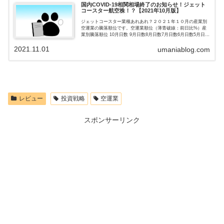
国内COVID-19相関相場終了のお知らせ！ジェット
コースター航空株！？【2021年10月版】
ジェットコースター業種あれあれ？２０２１年１０月の産業別
空運業の騰落順位です。空運業順位（薄青破線：前日比%）産
業別騰落順位 10月日数 9月日数8月日数7月日数6月日数5月日数
4月日数3月日数2月日数1月日数12月日数11月日数1位232...
2021.11.01
umaniablog.com
レビュー
投資戦略
空運業
スポンサーリンク