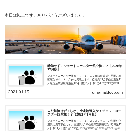
本日は以上です。ありがとうございました。
離陸せず！ジェットコースター航空株！？【2020年
12月版】
ジェットコースター業種さてさて、１２月の産業別空運業の騰
落順位です。１１月分も掲載します。空運業12月順位空運業11
月順位産業別騰落順位12月日数11月日数1位432位213位0031位
0232位2433位62空運業順位１２月は、１位か最下...
2021.01.15
umaniablog.com
未だ離陸せず！しかし滑走路進入か！ジェットコー
スター航空株！？【2021年1月版】
ジェットコースター業種さてさて、２０２１年１月の産業別空
運業の騰落順位です。空運業1月順位産業別騰落順位1月日数12
月日数11月日数1位1432位0213位30031位10232位02433位462