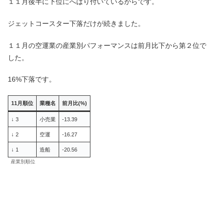
１１月後半に下位にへばり付いているからです。
ジェットコースター下落だけが続きました。
１１月の空運業の産業別パフォーマンスは前月比下から第２位で
した。
16%下落です。
11月順位
業種名
前月比(%)
↓ 3
小売業
-13.39
↓ 2
空運
-16.27
↓ 1
造船
-20.56
産業別順位