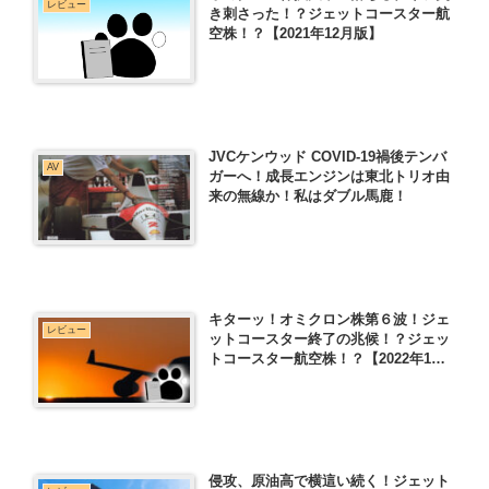
レビュー
き刺さった！？ジェットコースター航
空株！？【2021年12月版】
JVCケンウッド COVID-19禍後テンバ
AV
ガーへ！成長エンジンは東北トリオ由
来の無線か！私はダブル馬鹿！
キターッ！オミクロン株第６波！ジェ
レビュー
ットコースター終了の兆候！？ジェッ
トコースター航空株！？【2022年1月
版】
侵攻、原油高で横這い続く！ジェット